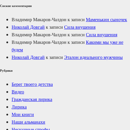
Свежие комментарии
Владимир Макаров-Чалдон
к записи
Маменькин сыночек
Николай Довгай
к записи
Сила внушения
Владимир Макаров-Чалдон
к записи
Сила внушения
Владимир Макаров-Чалдон
к записи
Какими мы уже не
будем
Николай Довгай
к записи
Эталон идеального мужчины
Рубрики
Берег твоего детства
Видео
Гражданская лирика
Лирика
Мои книги
Наши альманахи
Нескучные строфы