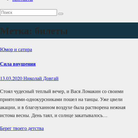
Метка:
билеты
Юмор и сатира
Сила внушения
13.03.2020
Николай Довгай
Стоял чудесный теплый вечер, и Вася Ломакин со своими
приятелями-однокурсниками пошел на танцы. Уже цвели
акации, и в благоуханном воздухе была растворена нежная
истома весны. День таял, и солнце закатывалось…
Берег твоего детства