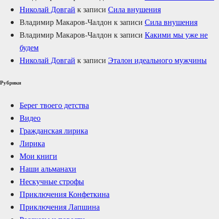
Николай Довгай
к записи
Сила внушения
Владимир Макаров-Чалдон
к записи
Сила внушения
Владимир Макаров-Чалдон
к записи
Какими мы уже не
будем
Николай Довгай
к записи
Эталон идеального мужчины
Рубрики
Берег твоего детства
Видео
Гражданская лирика
Лирика
Мои книги
Наши альманахи
Нескучные строфы
Приключения Конфеткина
Приключения Лапшина