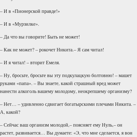
– И в «Пионерской правде!»
– И в «Мурзилке».
– Да что вы говорите! Быть не может!
– Как не может? – рокочет Никита.– Я сам читал!
– И я читал! – вторит Емеля.
– Ну, бросьте, бросьте вы эту подкулацкую болтовню! – машет
руками «папа». – Вы знаете, какой страшный вред может
нанести алкоголь вашему молодому, неокрепшему организму?
– Нет… – удивленно сдвигает богатырскими плечами Никита. –
А, какой?
– Сейчас ваш организм молодой,– поясняет ему Нуль,– он
растет, развивается… Вы думаете: «Э, что мне сделает­ся, я вон