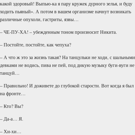
какой здоровый! Выпью-ка я пару кружек дурного зелья, и буду
ходить пьяный». А потом в вашем организме начнут возникать
различные опухоли, гастриты, язвы…
– ЧЕ-ПУ-ХА! – убежденным тоном произносит Никита.
– Постойте, постойте, как чепуха?
– А что ж это за жизнь такая? На танцульки не ходи, с шальными
девками не водись, пива не пей, под дикую музыку буги-вуги не
танцуй…
– Правильно! И доживете до глубокой старости. Вот когда я был
на фронте…
– Кто? Вы?
– Да-а… Я.
– Хи-хи…