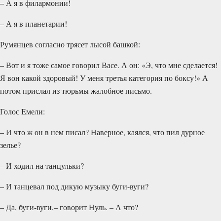
– А я в филармонии!
– А я в планетарии!
Румянцев согласно трясет лысой башкой:
– Вот и я тоже самое говорил Васе. А он: «Э, что мне сделается!
Я вон какой здоровый! У меня третья категория по боксу!» А
потом прислал из тюрьмы жалобное письмо.
Голос Емели:
– И что ж он в нем писал? Наверное, каялся, что пил дурное
зелье?
– И ходил на танцульки?
– И танцевал под дикую музыку буги-вуги?
– Да, буги-вуги,– говорит Нуль. – А что?