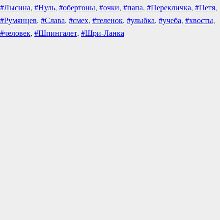
#Лысина
,
#Нуль
,
#обертоны
,
#очки
,
#папа
,
#Перекличка
,
#Петя
,
#Румянцев
,
#Слава
,
#смех
,
#теленок
,
#улыбка
,
#учеба
,
#хвосты
,
#человек
,
#Шпингалет
,
#Шри-Ланка