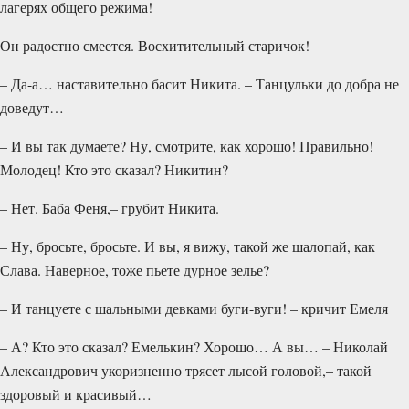
лагерях общего режима!
Он радостно смеется. Восхитительный старичок!
– Да-а… наставительно басит Никита. – Танцульки до добра не
доведут…
– И вы так думаете? Ну, смотрите, как хорошо! Правильно!
Молодец! Кто это сказал? Никитин?
– Нет. Баба Феня,– грубит Никита.
– Ну, бросьте, бросьте. И вы, я вижу, такой же шалопай, как
Слава. Наверное, тоже пьете дурное зелье?
– И танцуете с шальными девками буги-вуги! – кричит Емеля
– А? Кто это сказал? Емелькин? Хорошо… А вы… – Николай
Александрович укоризненно трясет лысой головой,– такой
здоровый и красивый…