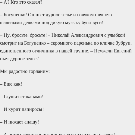
– А? Кто это сказал?
– Богуненко! Он пьет дурное зелье и голяком пляшет с
шальными девками под дикую музыку буги-вуги!
– Ну, бросьте, бросьте! – Николай Александрович с улыбкой
смотрит на Богуненко – скромного паренька по кличке Зубрун,
единственного отличника в нашей группе. – Неужели Евгений
пьет дурное зелье?
Мы радостно горланим:
– Еще как!
– Глушит стаканами!
– И курит папиросы!
– И нюхает анашу!
– А потом дерется в пьяном угаре из-за шальных девок!