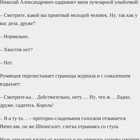
Николай Александрович одаривает меня лучезарной улыбочкой:
– Смотрите, какой вы приятный молодой человек. Ну, так как у
вас дела, друже?
– Нормально.
– Хвостов нет?
– Нет.
Румянцев перелистывает страницы журнала и с сожалением
вздыхает:
– Смотрите-ка… Действительно, нету…. Ну, что ж… Лад­но,
друже, садитесь. Король!
– Я-а ту-та… – приторно-сладеньким голос­ком отзывается
Вячеслав, он же Шпингалет, слегка отрываясь со стула.
Нуль отрывает взгляд от журнала и по-отечески ласково смотрит