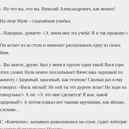
– Ну что вы, что вы, Николай Александрович, как можно!
На лице Нуля – сладчайшая улыбка:
– Наверное, думаете: «Э, зачем мне эта учеба! Я и так проживу!»
Он встает из-за стола и начинает рассказывать одну из своих
баек.
– Вы знаете, друже, был у меня в группе один такой Вася (при
этих словах Нуль нежно похлопывает Вячеслава ладошкой по
животу.) Здоровый, красивый, как теленок! Сколько раз я ему
говорил: «Вася, милый! Не пей ты это дурное зелье! Не ходи на
танцульки!» А он: «Э, что мне сделается! Я вон, какой
здоровый!» А потом плакал вот такими крупными, как яблоко,
слезами…
С «Камчатки», вальяжно развалившись на стуле, гудит лоботряс
и матерый прогульщик Никита: