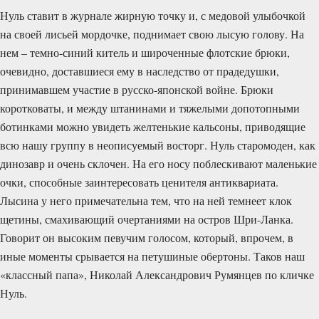
Нуль ставит в журнале жирную точку и, с медовой улы­бочкой
на своей лисьей мордочке, поднимает свою лысую голову. На
нем – темно-синий китель и широченные флотские брюки,
очевидно, до­став­шиеся ему в наследство от прадедушки,
принимавшем участие в русско-японской войне. Брюки
коротковаты, и между штанинами и тяжелыми допотоп­ными
ботинками можно увидеть желтенькие кальсоны, приводящие
всю нашу группу в неописуемый восторг. Нуль старомоден, как
динозавр и очень склочен. На его носу поблескивают маленькие
очки, способные заинтересовать ценителя антиква­ри­ата.
Лысина у него примечательна тем, что на ней темнеет клок
щетины, смахивающий очертаниями на остров Шри-Ланка.
Говорит он высоким певучим голосом, который, впрочем, в
иные моменты срывается на петушиные обертоны. Таков наш
«классный папа», Николай Александрович Румянцев по кличке
Нуль.