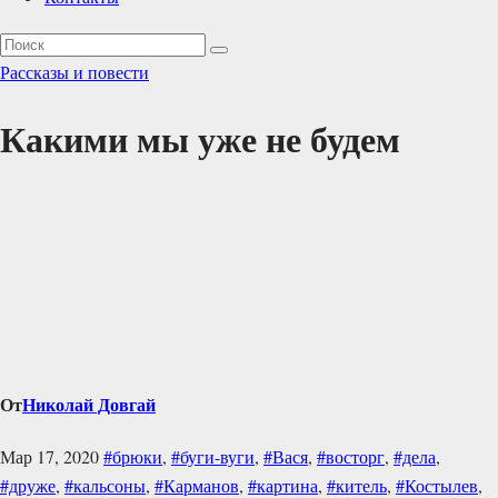
Рассказы и повести
Какими мы уже не будем
От
Николай Довгай
Мар 17, 2020
#брюки
,
#буги-вуги
,
#Вася
,
#восторг
,
#дела
,
#друже
,
#кальсоны
,
#Карманов
,
#картина
,
#китель
,
#Костылев
,