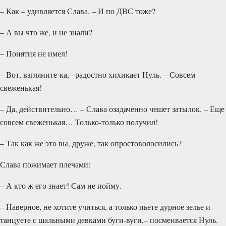
– Как – удивляется Слава. – И по ДВС тоже?
– А вы что же, и не знали?
– Понятия не имел!
– Вот, взгляните-ка,– радостно хихикает Нуль. – Совсем
свеженькая!
– Да, действительно… – Слава озадаченно чешет затылок. – Еще
совсем свеженькая… Только-только получил!
– Так как же это вы, друже, так опростоволосились?
Слава пожимает плечами:
– А кто ж его знает! Сам не пойму.
– Наверное, не хотите учиться, а только пьете дурное зелье и
танцуете с шальными девками буги-вуги,– посмеивается Нуль.