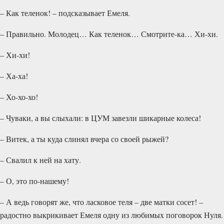
– Как теленок! – подсказывает Емеля.
– Правильно. Молодец… Как теленок… Смотрите-ка… Хи-хи.
– Хи-хи!
– Ха-ха!
– Хо-хо-хо!
– Чуваки, а вы слыхали: в ЦУМ завезли шикарные колеса!
– Витек, а ты куда слинял вчера со своей рыжей?
– Свалил к ней на хату.
– О, это по-нашему!
– А ведь говорят же, что ласковое теля – две матки сосет! –
радостно выкрикивает Емеля одну из любимых поговорок Нуля.