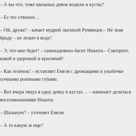
– А вы что, тоже шальных девок водили в кусты?
– Ес-тес-ственно…
– Ой, друже! – качает мудрой лысиной Румянцев.– Не зная
броду – не лезьте в воду!
– Э, что мне будет! – самонадеянно басит Ники­та.– Смотрите,
какой я здоровый и красивый!
– Как теленок! – вставляет Емеля с дрожащими в улыбочке
сочными розовыми губами.
– Вот вчера тянул я одну девку в кустах… – начинает делиться
воспоминаниями Никита.
– Шальную? – уточняет Емеля.
– А то какую ж еще?