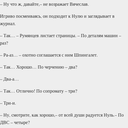
– Ну что ж, давайте,– не возражает Вячеслав.
Игриво посмеиваясь, он подходит к Нулю и заглядывает в
журнал.
– Так… – Румянцев листает страницы. – По деталям машин –
раз?
– Ра-аз… – охотно соглашается с ним Шпингалет.
– Так… Хорошо… По черчению – два?
– Два-а…
– Так… Отлично! По сопромату – три?
– Три-и.
– Ну, смотрите, как хорошо,– от всей души радуется Нуль.– По
ДВС – четыре?