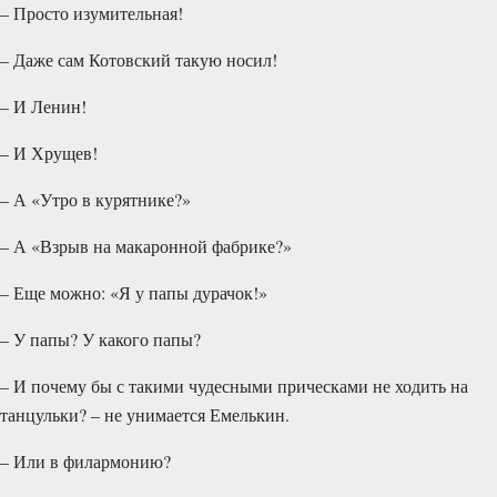
– Просто изумительная!
– Даже сам Котовский такую носил!
– И Ленин!
– И Хрущев!
– А «Утро в курятнике?»
– А «Взрыв на макаронной фабрике?»
– Еще можно: «Я у папы дурачок!»
– У папы? У какого папы?
– И почему бы с такими чудесными прическами не ходить на
танцульки? – не унимается Емелькин.
– Или в филармонию?