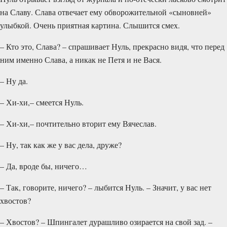
на Славу. Слава отвечает ему обворожитель­ной «сыновней»
улыбкой. Очень приятная картина. Слышится смех.
– Кто это, Слава? – спрашивает Нуль, прекрасно видя, что перед
ним именно Слава, а никак не Петя и не Вася.
– Ну да.
– Хи-хи,– смеется Нуль.
– Хи-хи,– почтительно вторит ему Вячеслав.
– Ну, так как же у вас дела, друже?
– Да, вроде бы, ничего…
– Так, говорите, ничего? – лыбится Нуль. – Значит, у вас нет
хвостов?
– Хвостов? – Шпингалет дурашливо озирается на свой зад. –