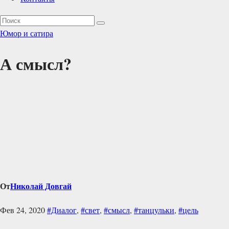
Юмор и сатира
А смысл?
От
Николай Довгай
Фев 24, 2020
#Диалог
,
#свет
,
#смысл
,
#танцульки
,
#цель